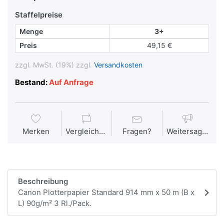
Staffelpreise
Menge
3+
Preis
49,15 €
zzgl. MwSt. (19%) zzgl.
Versandkosten
Bestand:
Auf Anfrage
Merken
Vergleichen
Fragen?
Weitersagen
Beschreibung
Canon Plotterpapier Standard 914 mm x 50 m (B x
L) 90g/m² 3 Rl./Pack.