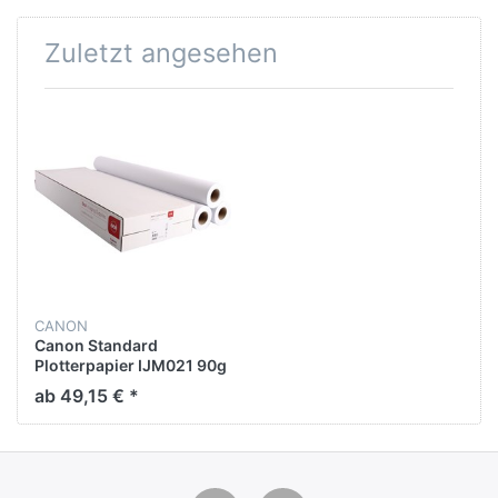
Zuletzt angesehen
CANON
Canon Standard
Plotterpapier IJM021 90g
91,4cmx50m ws 3
ab 49,15 € *
St./Pack.