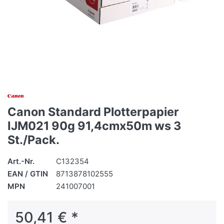
Canon Standard Plotterpapier
IJM021 90g 91,4cmx50m ws 3
St./Pack.
Art.-Nr.
C132354
EAN / GTIN
8713878102555
MPN
241007001
50,41 € *