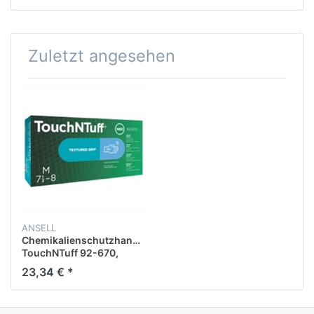
Zuletzt angesehen
ANSELL
Chemikalienschutzhandschuhe
TouchNTuff 92-670,
Nitril, Gr. 6,5-7, blau, 100
23,34 € *
Stück