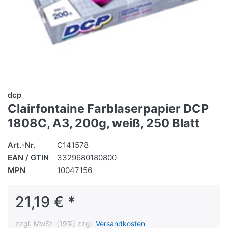
dcp
Clairfontaine Farblaserpapier DCP
1808C, A3, 200g, weiß, 250 Blatt
Art.-Nr.
C141578
EAN / GTIN
3329680180800
MPN
10047156
21,19 € *
zzgl. MwSt. (19%) zzgl.
Versandkosten