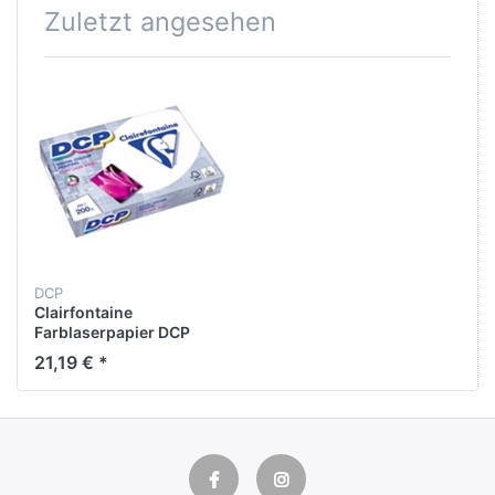
Zuletzt angesehen
DCP
Clairfontaine
Farblaserpapier DCP
1808C, A3, 200g, weiß,
21,19 € *
250 Blatt