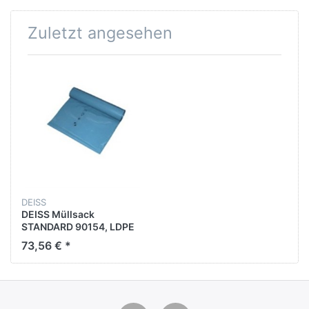
Zuletzt angesehen
DEISS
DEISS Müllsack
STANDARD 90154, LDPE
(RC), 240 l, 1.000 x 1.250
73,56 € *
mm, blau, 100 St.