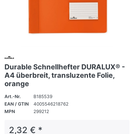
Durable Schnellhefter DURALUX® -
A4 überbreit, transluzente Folie,
orange
Art.-Nr.
B185539
EAN / GTIN
4005546218762
MPN
299212
2,32 € *