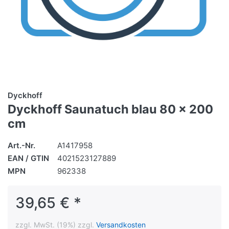
Dyckhoff
Dyckhoff Saunatuch blau 80 x 200
cm
Art.-Nr.
A1417958
EAN / GTIN
4021523127889
MPN
962338
39,65 € *
zzgl. MwSt. (19%) zzgl.
Versandkosten