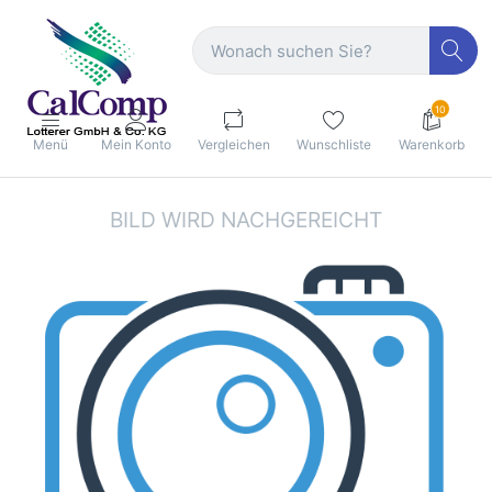
10
Menü
Mein Konto
Vergleichen
Wunschliste
Warenkorb