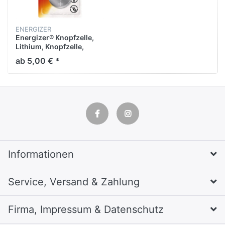
ENERGIZER
Energizer® Knopfzelle,
Lithium, Knopfzelle,
CR2430, 3 V, 290 mAh (2
ab 5,00 € *
Stück)
Informationen
Service, Versand & Zahlung
Firma, Impressum & Datenschutz