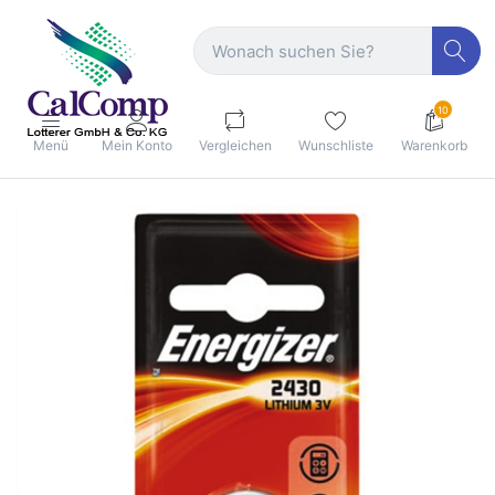
10
Menü
Mein Konto
Vergleichen
Wunschliste
Warenkorb