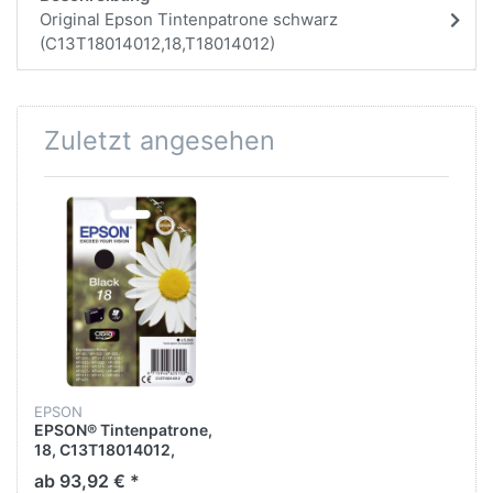
Original Epson Tintenpatrone schwarz
(C13T18014012,18,T18014012)
Zuletzt angesehen
EPSON
EPSON® Tintenpatrone,
18, C13T18014012,
original, schwarz, 5,2 ml,
ab 93,92 € *
175 Seiten