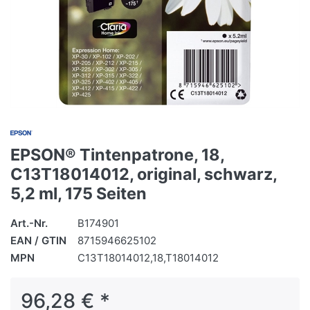
EPSON® Tintenpatrone, 18,
C13T18014012, original, schwarz,
5,2 ml, 175 Seiten
Art.-Nr.
B174901
EAN / GTIN
8715946625102
MPN
C13T18014012,18,T18014012
96,28 € *