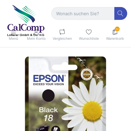
10
Menü
Mein Konto
Vergleichen
Wunschliste
Warenkorb