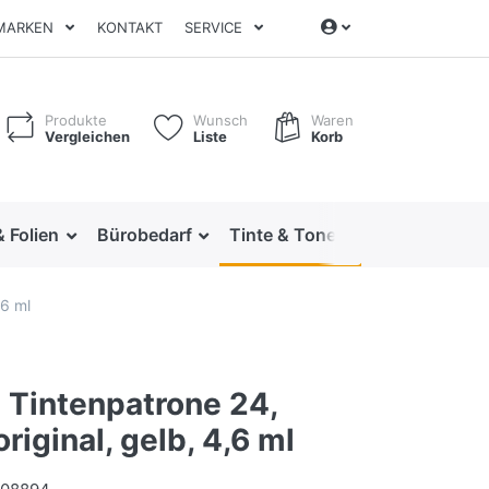
MARKEN
KONTAKT
SERVICE
Produkte
Wunsch
Waren
Vergleichen
Liste
Korb
& Folien
Bürobedarf
Tinte & Toner
Ordnen & Arc
,6 ml
Tintenpatrone 24,
riginal, gelb, 4,6 ml