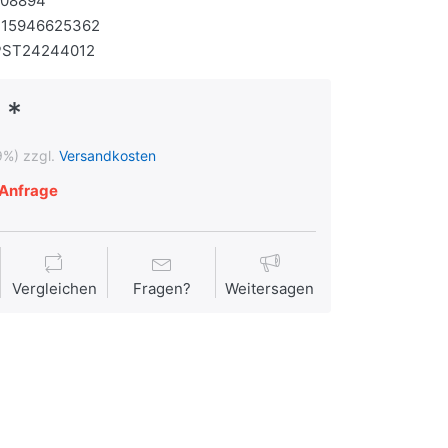
108894
715946625362
PST24244012
 *
9%) zzgl.
Versandkosten
Anfrage
Vergleichen
Fragen?
Weitersagen