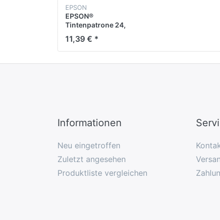
EPSON
EPSON®
Tintenpatrone 24,
T2424, original, gelb,
11,39 € *
4,6 ml
Informationen
Serv
Neu eingetroffen
Konta
Zuletzt angesehen
Versan
Produktliste vergleichen
Zahlu