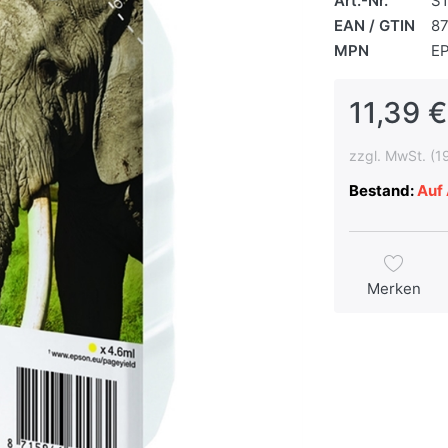
Art.-Nr.
S
EAN / GTIN
8
MPN
E
11,39 €
zzgl. MwSt. (1
Bestand:
Auf 
Merken