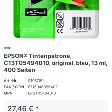
EPSON® Tintenpatrone,
C13T05494010, original, blau, 13 ml,
400 Seiten
Art.-Nr.
S108789
EAN / GTIN
8715946356402
MPN
EPST05494010
27,46 € *