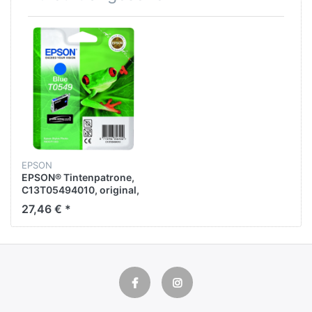
EPSON
EPSON® Tintenpatrone,
C13T05494010, original,
blau, 13 ml, 400 Seiten
27,46 € *