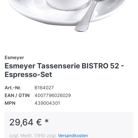
Esmeyer
Esmeyer Tassenserie BISTRO 52 -
Espresso-Set
Art.-Nr.
B164027
EAN / GTIN
4007796026029
MPN
439004301
29,64 € *
zzgl. MwSt. (19%) zzgl.
Versandkosten