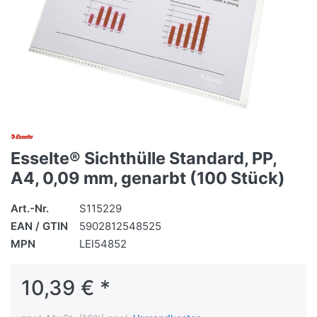
Esselte® Sichthülle Standard, PP,
A4, 0,09 mm, genarbt (100 Stück)
Art.-Nr.
S115229
EAN / GTIN
5902812548525
MPN
LEI54852
10,39 € *