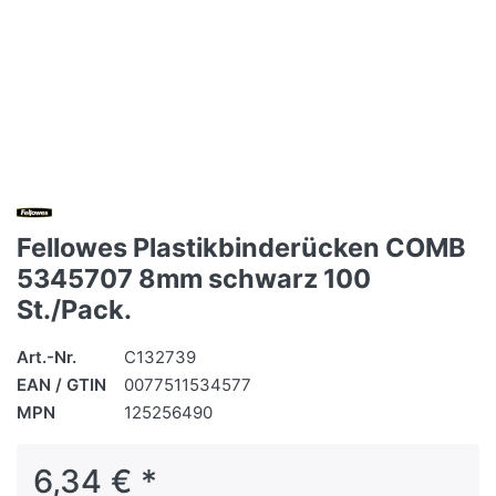
Fellowes Plastikbinderücken COMB
5345707 8mm schwarz 100
St./Pack.
Art.-Nr.
C132739
EAN / GTIN
0077511534577
MPN
125256490
6,34 € *