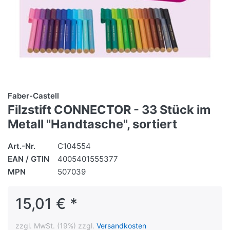
Faber-Castell
Filzstift CONNECTOR - 33 Stück im
Metall "Handtasche", sortiert
Art.-Nr.
C104554
EAN / GTIN
4005401555377
MPN
507039
15,01 € *
zzgl. MwSt. (19%) zzgl.
Versandkosten