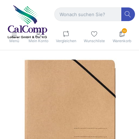
10
Menü
Mein Konto
Vergleichen
Wunschliste
Warenkorb