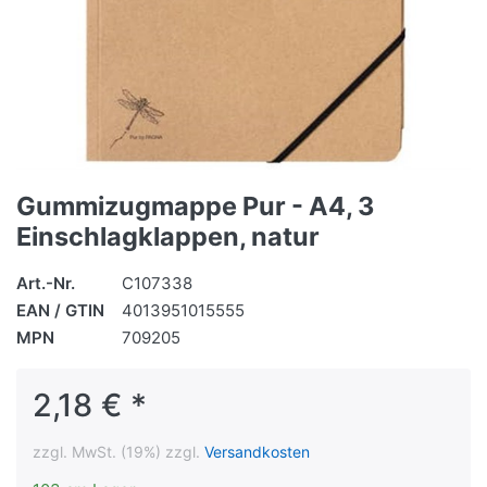
Gummizugmappe Pur - A4, 3
Einschlagklappen, natur
Art.-Nr.
C107338
EAN / GTIN
4013951015555
MPN
709205
2,18 € *
zzgl. MwSt. (19%) zzgl.
Versandkosten