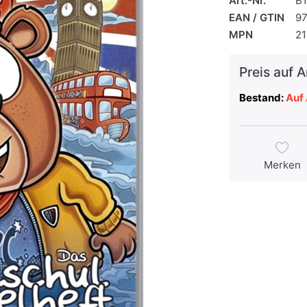
Art.-Nr.
B
EAN / GTIN
9
MPN
21
Preis auf 
Bestand:
Auf 
Merken