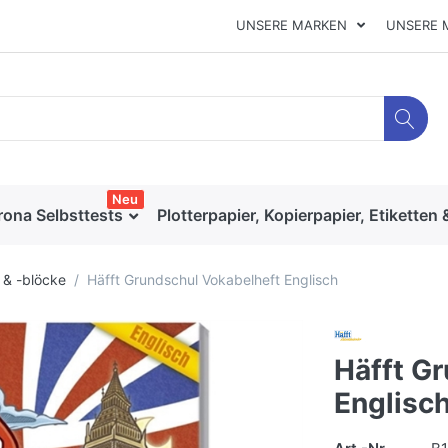
UNSERE MARKEN
UNSERE 
Neu
rona Selbsttests
Plotterpapier, Kopierpapier, Etiketten 
 & -blöcke
Häfft Grundschul Vokabelheft Englisch
Häfft G
Englisc