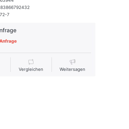
163944
783866792432
72-7
Anfrage
Anfrage
Vergleichen
Weitersagen