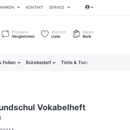
MARKEN
KONTAKT
SERVICE
Produkte
Wunsch
Waren
Vergleichen
Liste
Korb
& Folien
Bürobedarf
Tinte & Toner
Ordnen & Arc
rundschul Vokabelheft
h