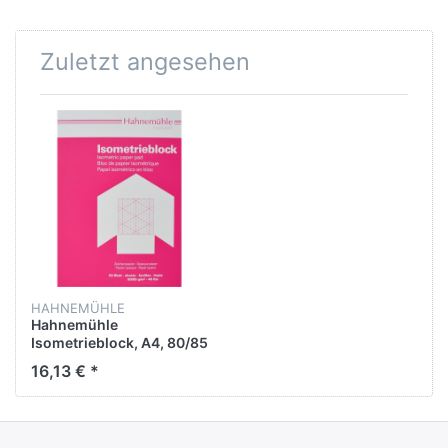
Zuletzt angesehen
HAHNEMÜHLE
Hahnemühle
Isometrieblock, A4, 80/85
g/m², Druckfarbe: blau,
16,13 € *
50 Blatt