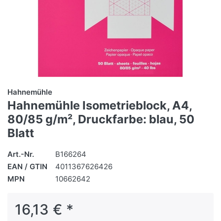
Hahnemühle
Hahnemühle Isometrieblock, A4,
80/85 g/m², Druckfarbe: blau, 50
Blatt
Art.-Nr.
B166264
EAN / GTIN
4011367626426
MPN
10662642
16,13 € *