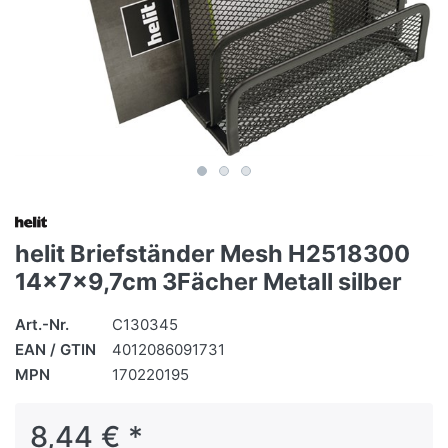
helit Briefständer Mesh H2518300
14x7x9,7cm 3Fächer Metall silber
Art.-Nr.
C130345
EAN / GTIN
4012086091731
MPN
170220195
8,44 € *