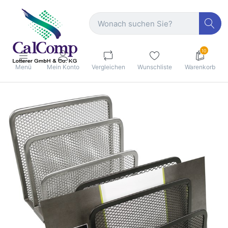
10
Menü
Mein Konto
Vergleichen
Wunschliste
Warenkorb