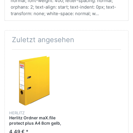
normal; font-weight: 400; letter-spacing: normal;
orphans: 2; text-align: start; text-indent: 0px; text-
transform: none; white-space: normal; w...
Zuletzt angesehen
HERLITZ
Herlitz Ordner maX.file
protect plus A4 8cm gelb,
PP-Kunststoffbezug/PP-
4,49 € *