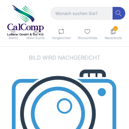
10
Menü
Mein Konto
Vergleichen
Wunschliste
Warenkorb