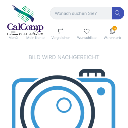
10
Menü
Mein Konto
Vergleichen
Wunschliste
Warenkorb