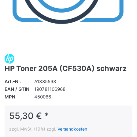
HP Toner 205A (CF530A) schwarz
Art.-Nr.
A1385593
EAN / GTIN
190781106968
MPN
450066
55,30 € *
zzgl. MwSt. (19%) zzgl.
Versandkosten