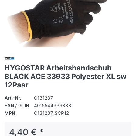
HYGOSTAR Arbeitshandschuh
BLACK ACE 33933 Polyester XL sw
12Paar
Art.-Nr.
C131237
EAN / GTIN
4015544339338
MPN
C131237_SCP12
4,40 € *