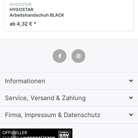
HYGOSTAR
HYGOSTAR
Arbeitshandschuh BLACK
ACE 33933 Polyester XL
ab 4,32 € *
sw 12Paar
Informationen
Service, Versand & Zahlung
Firma, Impressum & Datenschutz