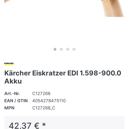
Kärcher Eiskratzer EDI 1.598-900.0
Akku
Art.-Nr.
C127268
EAN / GTIN
4054278475110
MPN
C127268_C
42,37 € *