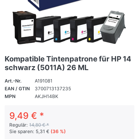
Kompatible Tintenpatrone für HP 14
schwarz (5011A) 26 ML
Art.-Nr.
A191081
EAN / GTIN
3700713137235
MPN
AKJH14BK
9,49 € *
Regulär:
14,80 € *
Sie sparen:
5,31 €
(36 %)