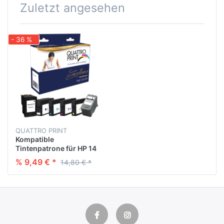
Zuletzt angesehen
- 36 %
QUATTRO PRINT
Kompatible
Tintenpatrone für HP 14
schwarz (5011A) 26 ML
% 9,49 € *
14,80 € *