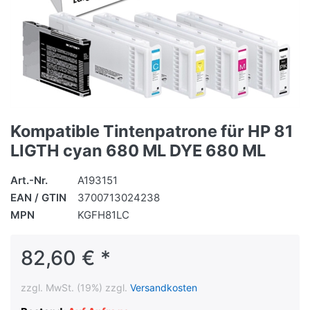
Kompatible Tintenpatrone für HP 81
LIGTH cyan 680 ML DYE 680 ML
Art.-Nr.
A193151
EAN / GTIN
3700713024238
MPN
KGFH81LC
82,60 € *
zzgl. MwSt. (19%) zzgl.
Versandkosten