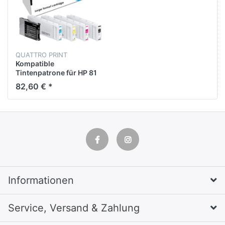
QUATTRO PRINT
Kompatible
Tintenpatrone für HP 81
LIGTH cyan 680 ML DYE
82,60 € *
680 ML
Informationen
Service, Versand & Zahlung