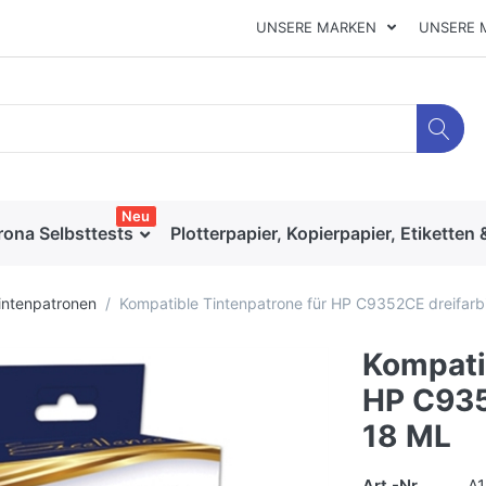
UNSERE MARKEN
UNSERE 
Neu
rona Selbsttests
Plotterpapier, Kopierpapier, Etiketten 
intenpatronen
Kompatible Tintenpatrone für HP C9352CE dreifar
Kompati
HP C935
18 ML
Art.-Nr.
A1