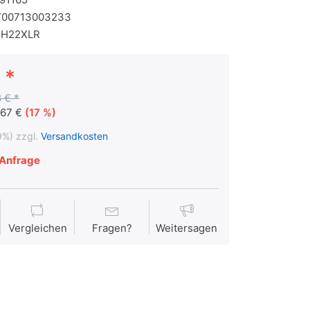
700713003233
JH22XLR
 *
 € *
,67 €
(17 %)
9%) zzgl.
Versandkosten
Anfrage
Vergleichen
Fragen?
Weitersagen