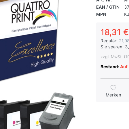
EAN / GTIN
3
MPN
K
18,31 €
Regulär:
21,98
Sie sparen:
3
zzgl. MwSt. (1
Bestand:
Auf 
Merken