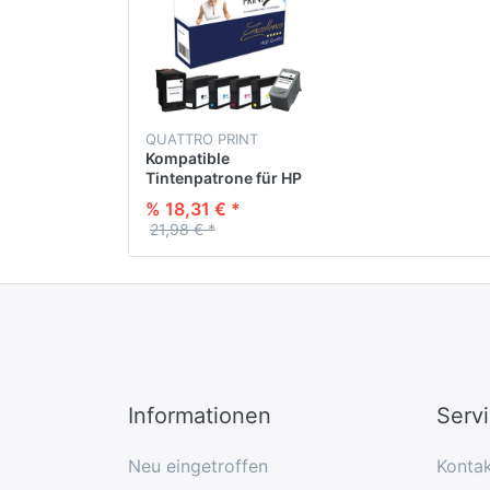
QUATTRO PRINT
Kompatible
Tintenpatrone für HP
C9352CE dreifarbig
% 18,31 € *
18 ML 18 ML
21,98 € *
Informationen
Serv
Neu eingetroffen
Konta