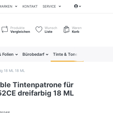
MARKEN
KONTAKT
SERVICE
Produkte
Wunsch
Waren
Vergleichen
Liste
Korb
& Folien
Bürobedarf
Tinte & Toner
Ordnen & Arc
big 18 ML 18 ML
ble Tintenpatrone für
2CE dreifarbig 18 ML
91165