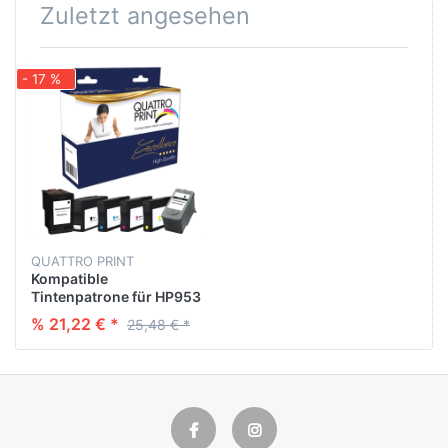
Zuletzt angesehen
- 17 %
QUATTRO PRINT
Kompatible
Tintenpatrone für HP953
XL cyan 1600 P
% 21,22 € *
25,48 € *