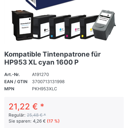
Kompatible Tintenpatrone für
HP953 XL cyan 1600 P
Art.-Nr.
A191270
EAN / GTIN
3700713131998
MPN
PKH953XLC
21,22 € *
Regulär:
25,48 € *
Sie sparen:
4,26 €
(17 %)