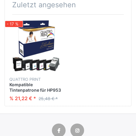
Zuletzt angesehen
- 17 %
QUATTRO PRINT
Kompatible
Tintenpatrone für HP953
XL magenta 1600 P
% 21,22 € *
25,48 € *