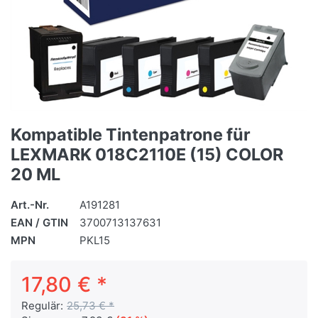
Kompatible Tintenpatrone für
LEXMARK 018C2110E (15) COLOR
20 ML
Art.-Nr.
A191281
EAN / GTIN
3700713137631
MPN
PKL15
17,80 € *
Regulär:
25,73 € *