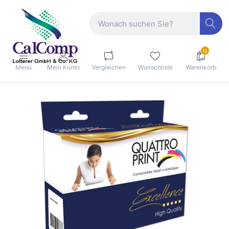
10
Menü
Mein Konto
Vergleichen
Wunschliste
Warenkorb