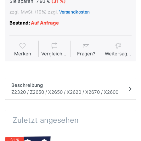
Sie sparen:
7,93 €
(31 %)
zzgl. MwSt. (19%) zzgl.
Versandkosten
Bestand:
Auf Anfrage
Merken
Vergleichen
Fragen?
Weitersagen
Beschreibung
Z2320 / Z2650 / X2650 / X2620 / X2670 / X2600
Zuletzt angesehen
- 31 %