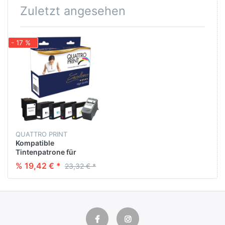
Zuletzt angesehen
- 17 %
QUATTRO PRINT
Kompatible
Tintenpatrone für
LEXMARK 13400HC
% 19,42 € *
23,32 € *
schwarz NC 30 ML