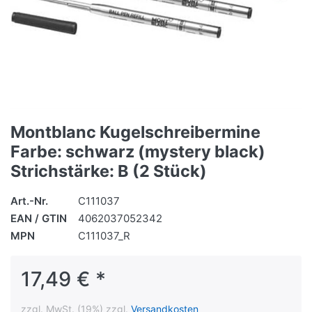
Montblanc Kugelschreibermine
Farbe: schwarz (mystery black)
Strichstärke: B (2 Stück)
Art.-Nr.
C111037
EAN / GTIN
4062037052342
MPN
C111037_R
17,49 € *
zzgl. MwSt. (19%) zzgl.
Versandkosten