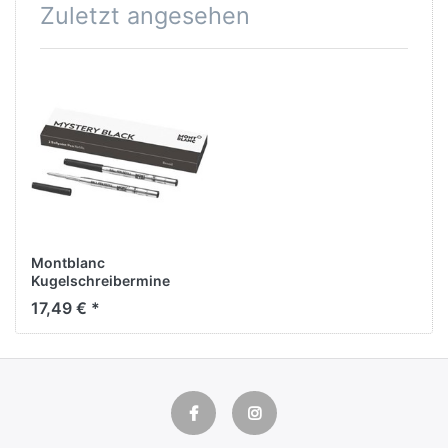
Zuletzt angesehen
Montblanc
Kugelschreibermine
Farbe: schwarz (mystery
17,49 € *
black) Strichstärke: B (2
Stück)