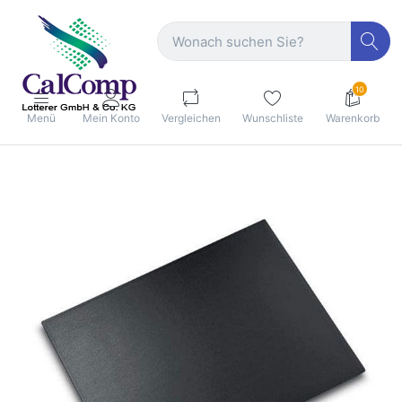
10
Menü
Mein Konto
Vergleichen
Wunschliste
Warenkorb