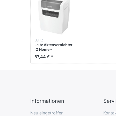
LEITZ
Leitz Aktenvernichter
IQ Home -
Partikelschnitt P4, 6
87,44 € *
Blatt, weiß
Informationen
Serv
Neu eingetroffen
Konta