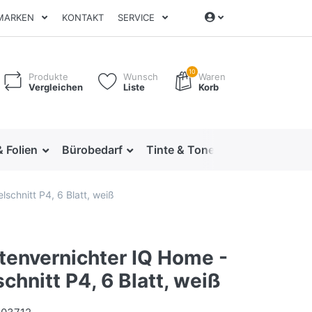
MARKEN
KONTAKT
SERVICE
10
Produkte
Wunsch
Waren
Vergleichen
Liste
Korb
& Folien
Bürobedarf
Tinte & Toner
Ordnen & Arc
lschnitt P4, 6 Blatt, weiß
tenvernichter IQ Home -
schnitt P4, 6 Blatt, weiß