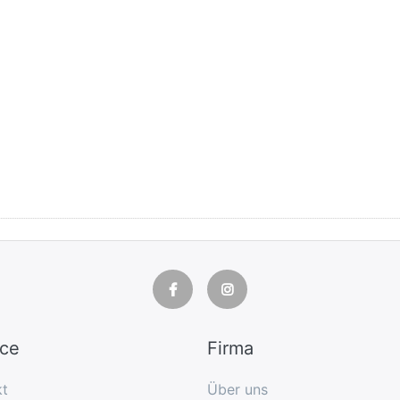
ice
Firma
kt
Über uns