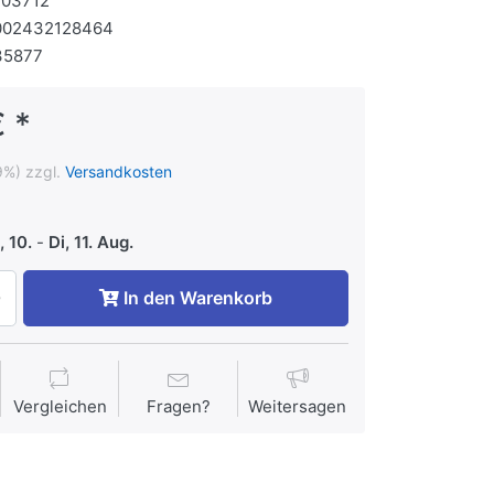
103712
002432128464
35877
 *
9%) zzgl.
Versandkosten
 10.
-
Di, 11. Aug.
In den Warenkorb
Vergleichen
Fragen?
Weitersagen