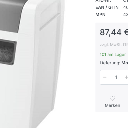
Art.-Nr.
C
EAN / GTIN
4
MPN
4
87,44 €
zzgl. MwSt. (1
101 am Lager
Lieferung:
Mo,
Merken