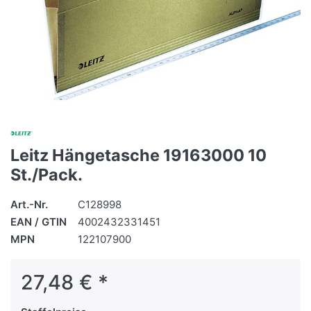
Leitz Hängetasche 19163000 10
St./Pack.
Art.-Nr.
C128998
EAN / GTIN
4002432331451
MPN
122107900
27,48 € *