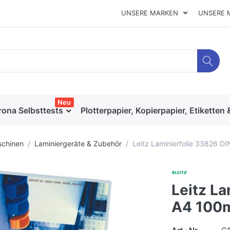
UNSERE MARKEN
UNSERE 
Neu
rona Selbsttests
Plotterpapier, Kopierpapier, Etiketten 
chinen
Laminiergeräte & Zubehör
Leitz Laminierfolie 33826 D
Leitz La
A4 100m