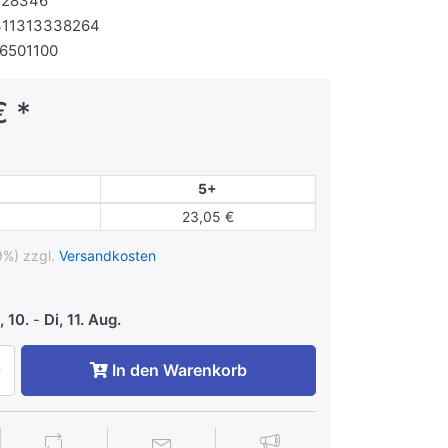
128346
411313338264
6501100
€ *
5+
23,05 €
9%) zzgl.
Versandkosten
 10.
-
Di, 11. Aug.
In den Warenkorb