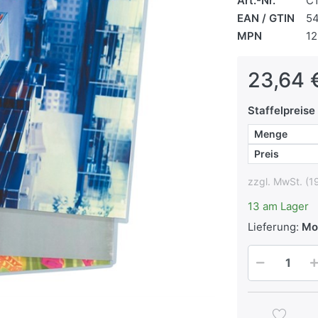
Art.-Nr.
C
EAN / GTIN
5
MPN
12
23,64 
Staffelpreise
Menge
Preis
zzgl. MwSt. (1
13 am Lager
Lieferung:
Mo,