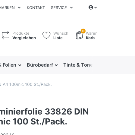
MARKEN
KONTAKT
SERVICE
10
Produkte
Wunsch
Waren
Vergleichen
Liste
Korb
& Folien
Bürobedarf
Tinte & Toner
Ordnen & Arc
IN A4 100mic 100 St./Pack.
minierfolie 33826 DIN
ic 100 St./Pack.