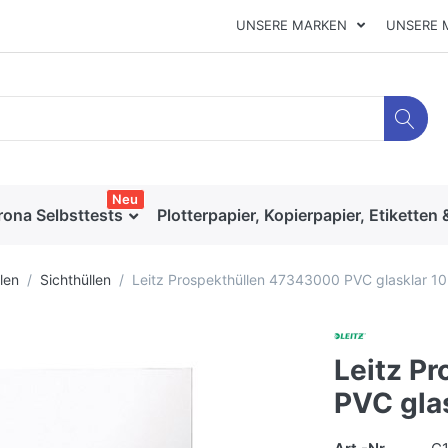
UNSERE MARKEN
UNSERE 
Neu
rona Selbsttests
Plotterpapier, Kopierpapier, Etiketten 
len
Sichthüllen
Leitz Prospekthüllen 47343000 PVC glasklar 10
Leitz P
PVC glas