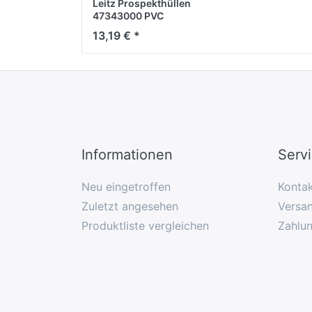
Leitz Prospekthüllen
47343000 PVC
glasklar 10 St./Pack.
13,19 € *
Informationen
Serv
Neu eingetroffen
Konta
Zuletzt angesehen
Versan
Produktliste vergleichen
Zahlu