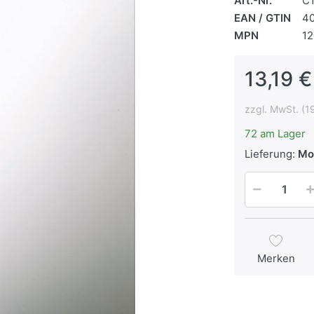
Art.-Nr.
C
EAN / GTIN
4
MPN
1
13,19 €
zzgl. MwSt. (1
72 am Lager
Lieferung:
Mo
Merken