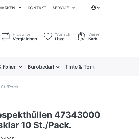
MARKEN
KONTAKT
SERVICE
Produkte
Wunsch
Waren
Vergleichen
Liste
Korb
& Folien
Bürobedarf
Tinte & Toner
Ordnen & Arc
 St./Pack.
rospekthüllen 47343000
klar 10 St./Pack.