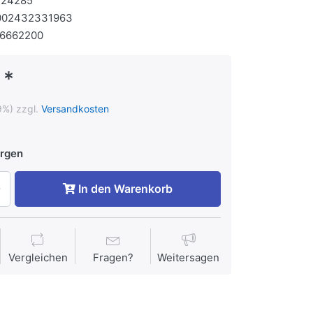
124285
002432331963
26662200
 *
9%) zzgl.
Versandkosten
rgen
In den Warenkorb
Vergleichen
Fragen?
Weitersagen