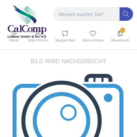
10
Menü
Mein Konto
Vergleichen
Wunschliste
Warenkorb