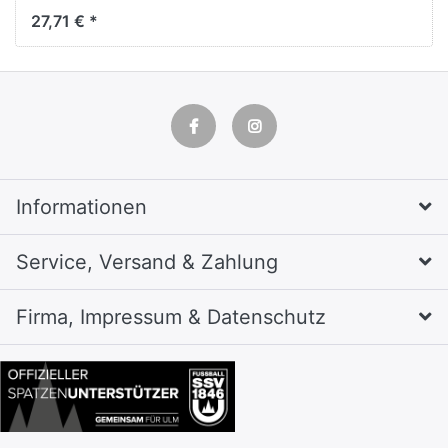
Zähleinsatz, 30x24,5x9,3
27,71 € *
cm, Rot
Informationen
Service, Versand & Zahlung
Firma, Impressum & Datenschutz