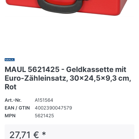
MAUL 5621425 - Geldkassette mit
Euro-Zähleinsatz, 30x24,5x9,3 cm,
Rot
Art.-Nr.
A151564
EAN / GTIN
4002390047579
MPN
5621425
27,71 € *