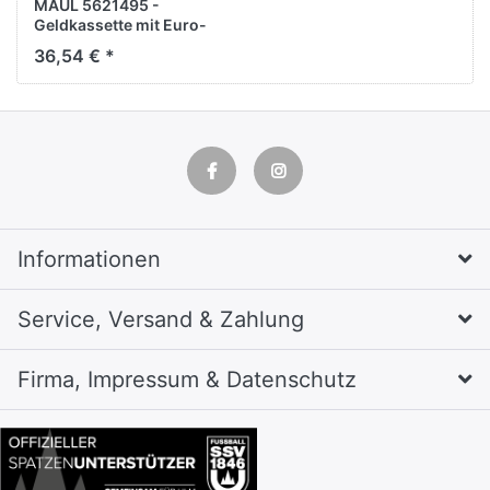
MAUL 5621495 -
Geldkassette mit Euro-
Zähleinsatz, 30x24,5x9,3
36,54 € *
cm, Silber
Informationen
Service, Versand & Zahlung
Firma, Impressum & Datenschutz