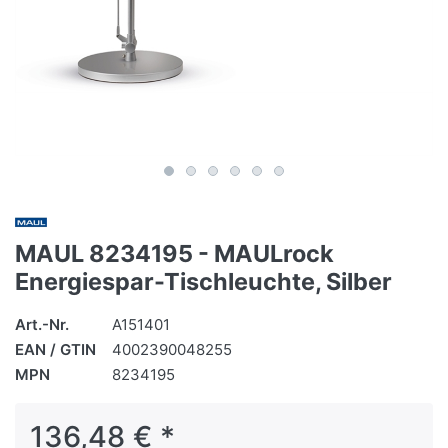
MAUL 8234195 - MAULrock
Energiespar-Tischleuchte, Silber
Art.-Nr.
A151401
EAN / GTIN
4002390048255
MPN
8234195
136,48 € *