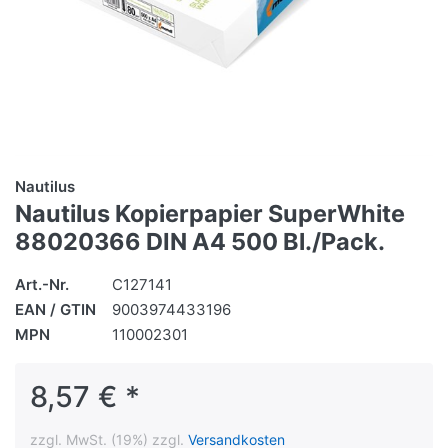
Nautilus
Nautilus Kopierpapier SuperWhite
88020366 DIN A4 500 Bl./Pack.
Art.-Nr.
C127141
EAN / GTIN
9003974433196
MPN
110002301
8,57 € *
zzgl. MwSt. (19%) zzgl.
Versandkosten