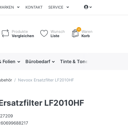
MARKEN
KONTAKT
SERVICE
10
Produkte
Wunsch
Waren
Vergleichen
Liste
Korb
& Folien
Bürobedarf
Tinte & Toner
Ordnen & Arc
Zubehör
Nevoox Ersatzfilter LF2010HF
Ersatzfilter LF2010HF
127209
260699688217