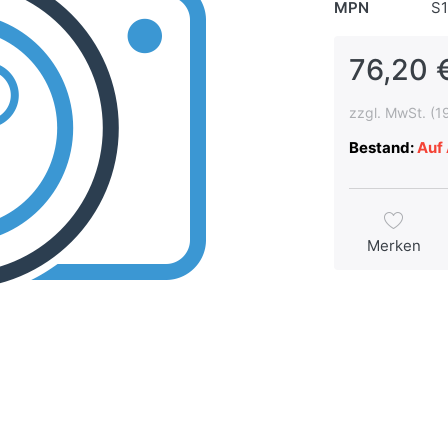
MPN
S
76,20 
zzgl. MwSt. (1
Bestand:
Auf 
Merken