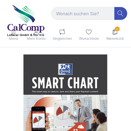
10
Menü
Mein Konto
Vergleichen
Wunschliste
Warenkorb