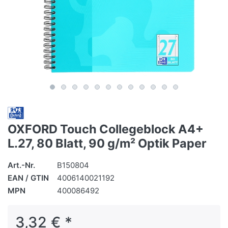
OXFORD Touch Collegeblock A4+
L.27, 80 Blatt, 90 g/m² Optik Paper
Art.-Nr.
B150804
EAN / GTIN
4006140021192
MPN
400086492
3,32 € *