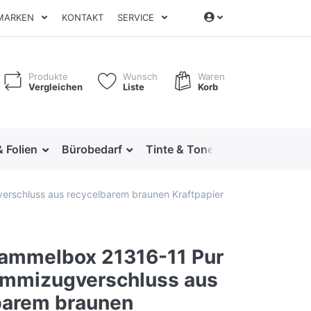
MARKEN
KONTAKT
SERVICE
Produkte
Wunsch
Waren
Vergleichen
Liste
Korb
& Folien
Bürobedarf
Tinte & Toner
Ordnen & Arc
rschluss aus recycelbarem braunen Kraftpapier
ammelbox 21316-11 Pur
ummizugverschluss aus
barem braunen