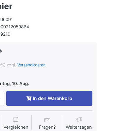
ier
106091
009212059864
09210
*
9%) zzgl.
Versandkosten
tag, 10. Aug.
In den Warenkorb
Vergleichen
Fragen?
Weitersagen