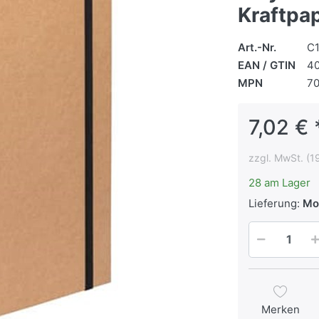
Kraftpap
Art.-Nr.
C
EAN / GTIN
4
MPN
7
7,02 € 
zzgl. MwSt. (1
28 am Lager
Lieferung:
Mon
Merken