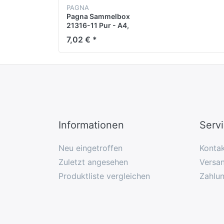
PAGNA
Pagna Sammelbox
21316-11 Pur - A4,
Gummizugverschluss
7,02 € *
aus recycelbarem
braunen Kraftpapier
Informationen
Serv
Neu eingetroffen
Konta
Zuletzt angesehen
Versan
Produktliste vergleichen
Zahlu