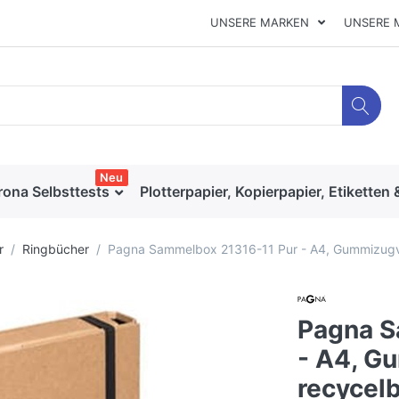
UNSERE MARKEN
UNSERE 
Neu
rona Selbsttests
Plotterpapier, Kopierpapier, Etiketten 
r
Ringbücher
Pagna Sammelbox 21316-11 Pur - A4, Gummizugve
Pagna S
- A4, G
recycel