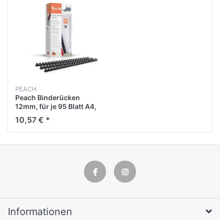
PEACH
Peach Binderücken
12mm, für je 95 Blatt A4,
schwarz, 100 Stück -
10,57 € *
PB412-02
Informationen