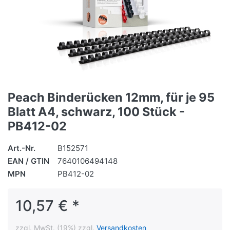
Peach Binderücken 12mm, für je 95
Blatt A4, schwarz, 100 Stück -
PB412-02
Art.-Nr.
B152571
EAN / GTIN
7640106494148
MPN
PB412-02
10,57 € *
zzgl. MwSt. (19%) zzgl.
Versandkosten