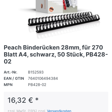
Peach Binderücken 28mm, für 270
Blatt A4, schwarz, 50 Stück, PB428-
02
Art.-Nr.
B152593
EAN / GTIN
7640106494384
MPN
PB428-02
16,32 € *
zzgl. MwSt. (19%) zzgl.
Versandkosten