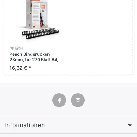
PEACH
Peach Binderücken
28mm, für 270 Blatt A4,
schwarz, 50 Stück,
16,32 € *
PB428-02
Informationen