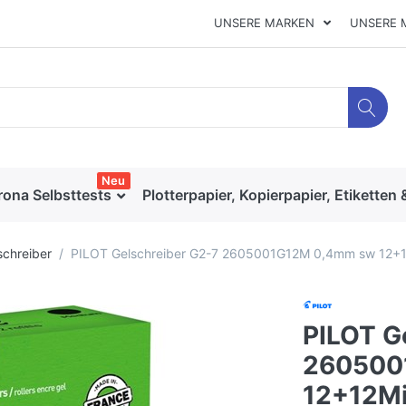
UNSERE MARKEN
UNSERE 
Neu
rona Selbsttests
Plotterpapier, Kopierpapier, Etiketten 
schreiber
PILOT Gelschreiber G2-7 2605001G12M 0,4mm sw 12+
PILOT G
260500
12+12M