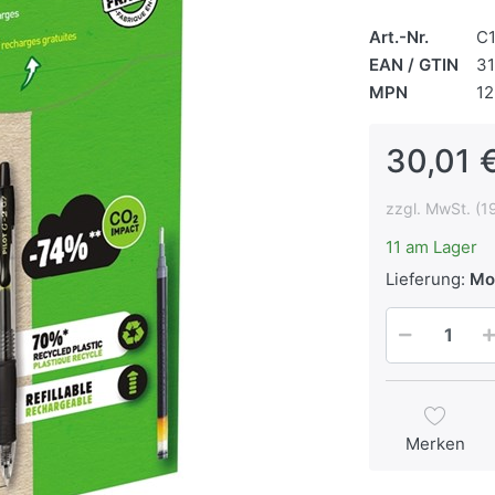
Art.-Nr.
C
EAN / GTIN
3
MPN
12
30,01 €
zzgl. MwSt. (1
11 am Lager
Lieferung:
Mon
Merken