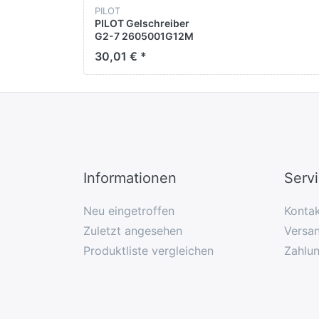
PILOT
PILOT Gelschreiber
G2-7 2605001G12M
0,4mm sw
30,01 € *
12+12Minen
Informationen
Serv
Neu eingetroffen
Konta
Zuletzt angesehen
Versan
Produktliste vergleichen
Zahlu