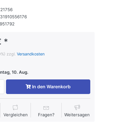
121756
131910556176
951792
 *
9%) zzgl.
Versandkosten
tag, 10. Aug.
In den Warenkorb
Vergleichen
Fragen?
Weitersagen