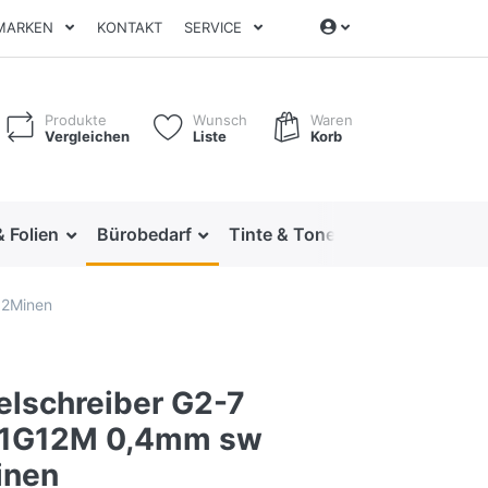
MARKEN
KONTAKT
SERVICE
Produkte
Wunsch
Waren
Vergleichen
Liste
Korb
& Folien
Bürobedarf
Tinte & Toner
Ordnen & Arc
12Minen
elschreiber G2-7
1G12M 0,4mm sw
inen