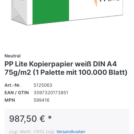
Neutral
PP Lite Kopierpapier weiß DIN A4
75g/m2 (1 Palette mit 100.000 Blatt)
Art.-Nr.
S125063
EAN / GTIN
3597320173851
MPN
599416
987,50 € *
zzgl. MwSt. (19%) zzgl.
Versandkosten